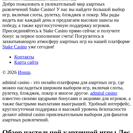
Добро пожаловать в увлекательный мир азартных
развлечений Stake Casino! У нас вы найдете большой выбор
игр, включая слоты, рулетку, блэкджек и покер. Мы рады
видеть вас каждый день и предлагаем высокие шансы на
победу, а также круглосуточную поддержку игроков.
Присоединяйтесь к Stake Casino прямо сейчас и получите
бонус за первое пополнение счета! Погрузитесь в
захватывающую атмосферу азартных игр на нашей платформе
Stake Casino
уже сегодня!
Контакты
Карта сайта
© 2026
Иниш
.
admiral casino - это онлайн-платформа для азартных игр, где
можно насладиться широким выбором игр, включая слоты,
рулетку, блэкджек, покер и многое другое.
admiral casino
известно своими щедрыми бонусами и акциями для игроков, а
также быстрыми выплатами выигрышей. Удобный интерфейс,
круглосуточная поддержка и высокий уровень безопасности
делают admiral casino привлекательным выбором для фанатов
азартных развлечений.
Обзор настольной карточной игры Лес