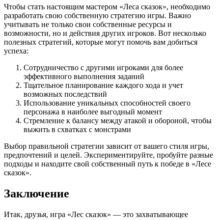
Чтобы стать настоящим мастером «Леса сказок», необходимо
разработать свою собственную стратегию игры. Важно
учитывать не только свои собственные ресурсы и
возможности, но и действия других игроков. Вот несколько
полезных стратегий, которые могут помочь вам добиться
успеха:
Сотрудничество с другими игроками для более
эффективного выполнения заданий
Тщательное планирование каждого хода и учет
возможных последствий
Использование уникальных способностей своего
персонажа в наиболее выгодный момент
Стремление к балансу между атакой и обороной, чтобы
выжить в схватках с монстрами
Выбор правильной стратегии зависит от вашего стиля игры,
предпочтений и целей. Экспериментируйте, пробуйте разные
подходы и находите свой собственный путь к победе в «Лесе
сказок».
Заключение
Итак, друзья, игра «Лес сказок» — это захватывающее