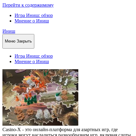
Перейти к содержимому
Игра Иниш: обзор
Мнение о Иниш
Иниш
Меню
Закрыть
Игра Иниш: обзор
Мнение о Иниш
Casino-X - это онлайн-платформа для азартных игр, где
игроки могут насладиться разнообразием игр, включая слоты,